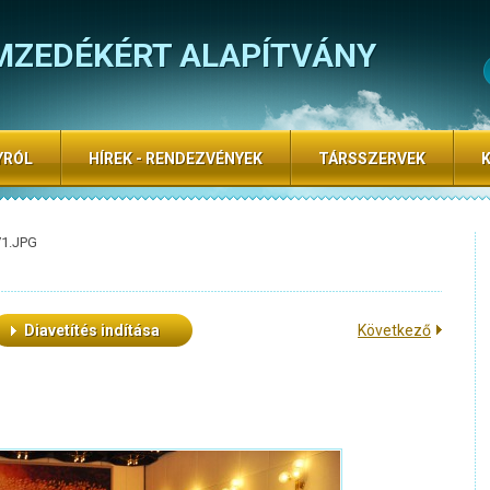
MZEDÉKÉRT ALAPÍTVÁNY
YRÓL
HÍREK - RENDEZVÉNYEK
TÁRSSZERVEK
71.JPG
Diavetítés indítása
Következő