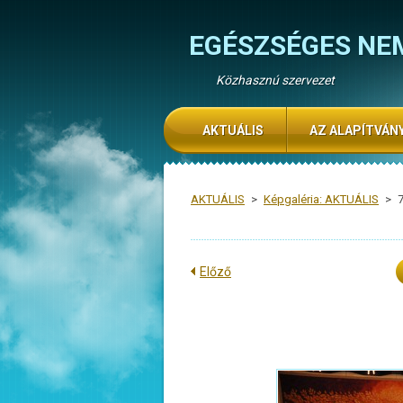
EGÉSZSÉGES NE
Közhasznú szervezet
AKTUÁLIS
AZ ALAPÍTVÁN
AKTUÁLIS
>
Képgaléria: AKTUÁLIS
>
Előző