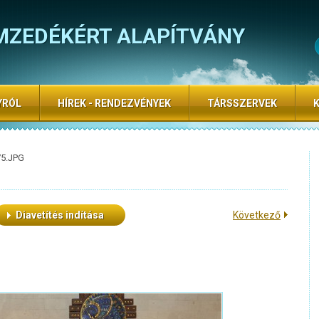
MZEDÉKÉRT ALAPÍTVÁNY
YRÓL
HÍREK - RENDEZVÉNYEK
TÁRSSZERVEK
75.JPG
Diavetítés indítása
Következő