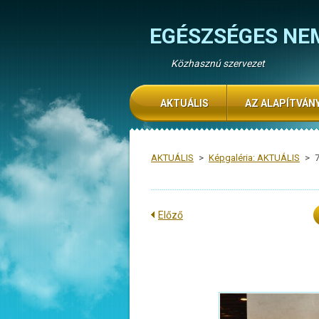
EGÉSZSÉGES NE
Közhasznú szervezet
AKTUÁLIS
AZ ALAPÍTVÁN
AKTUÁLIS
>
Képgaléria: AKTUÁLIS
>
Előző