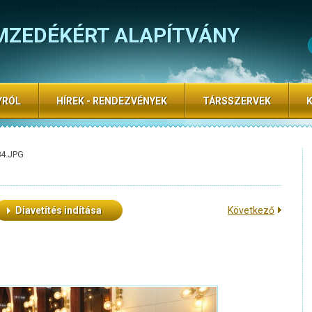
MZEDÉKÉRT ALAPÍTVÁNY
YRÓL
HÍREK - RENDEZVÉNYEK
TÁRSSZERVEK
84.JPG
Diavetítés indítása
Következő