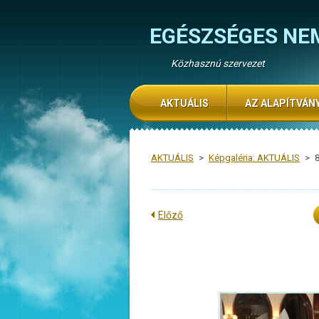
EGÉSZSÉGES NE
Közhasznú szervezet
AKTUÁLIS
AZ ALAPÍTVÁN
AKTUÁLIS
>
Képgaléria: AKTUÁLIS
>
Előző