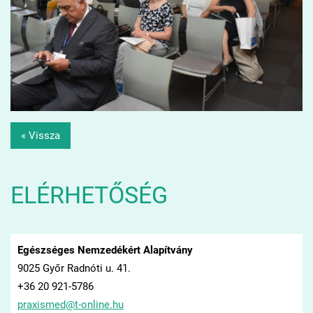
« Vissza
ELÉRHETŐSÉG
Egészséges Nemzedékért Alapítvány
9025 Győr Radnóti u. 41.
+36 20 921-5786
praxisme
d@t-onli
ne.hu