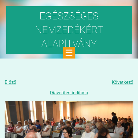
EGÉSZSÉGES
NEMZEDÉKÉRT
ALAPÍTVÁNY
Közhasznú szervezet
Előző
Következő
Diavetítés indítása