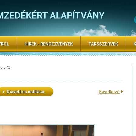
MZEDÉKÉRT ALAPÍTVÁNY
YRÓL
HÍREK - RENDEZVÉNYEK
TÁRSSZERVEK
16.JPG
Diavetítés indítása
Következő