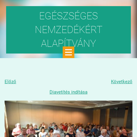
EGÉSZSÉGES
NEMZEDÉKÉRT
ALAPÍTVÁNY
Közhasznú szervezet
Előző
Következő
Diavetítés indítása