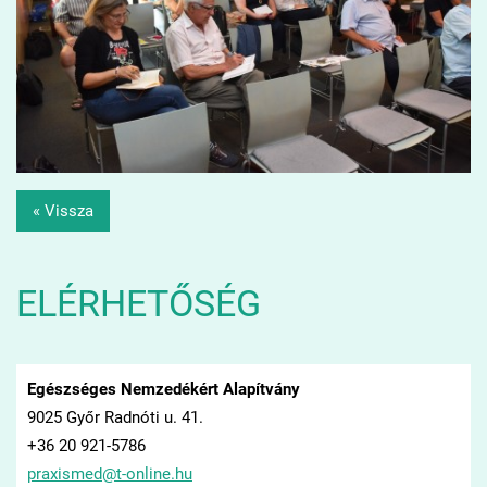
« Vissza
ELÉRHETŐSÉG
Egészséges Nemzedékért Alapítvány
9025 Győr Radnóti u. 41.
+36 20 921-5786
praxisme
d@t-onli
ne.hu