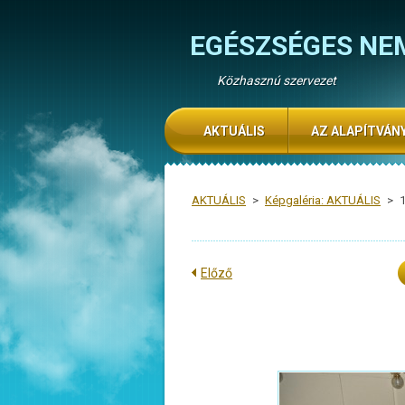
EGÉSZSÉGES NE
Közhasznú szervezet
AKTUÁLIS
AZ ALAPÍTVÁN
AKTUÁLIS
>
Képgaléria: AKTUÁLIS
>
Előző