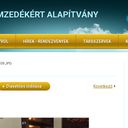
MZEDÉKÉRT ALAPÍTVÁNY
YRÓL
HÍREK - RENDEZVÉNYEK
TÁRSSZERVEK
109.JPG
Diavetítés indítása
Következő