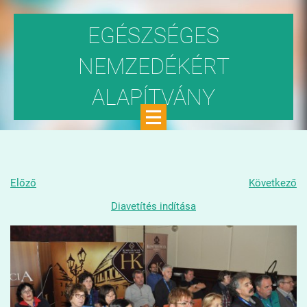
EGÉSZSÉGES
NEMZEDÉKÉRT
ALAPÍTVÁNY
Közhasznú szervezet
Előző
Következő
Diavetítés indítása