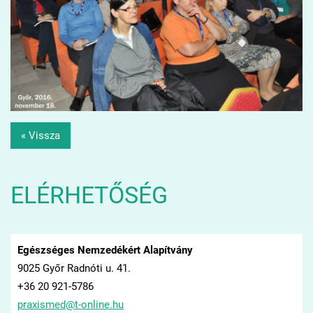
« Vissza
ELÉRHETŐSÉG
Egészséges Nemzedékért Alapítvány
9025 Győr Radnóti u. 41.
+36 20 921-5786
praxisme
d@t-onli
ne.hu