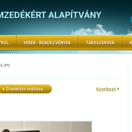
MZEDÉKÉRT ALAPÍTVÁNY
YRÓL
HÍREK - RENDEZVÉNYEK
TÁRSSZERVEK
43.JPG
Diavetítés indítása
Következő