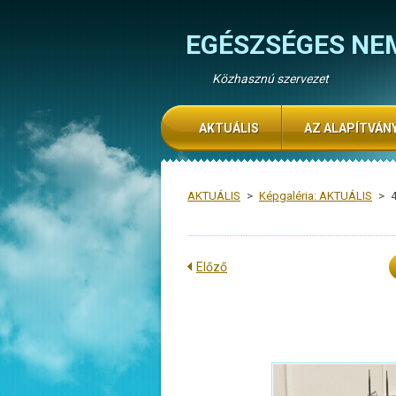
EGÉSZSÉGES NE
Közhasznú szervezet
AKTUÁLIS
AZ ALAPÍTVÁN
AKTUÁLIS
>
Képgaléria: AKTUÁLIS
>
Előző