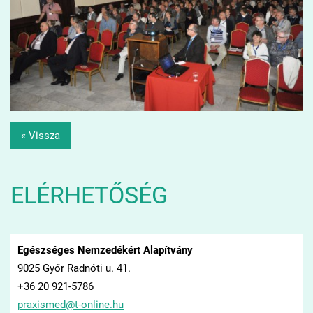
« Vissza
ELÉRHETŐSÉG
Egészséges Nemzedékért Alapítvány
9025 Győr Radnóti u. 41.
+36 20 921-5786
praxisme
d@t-onli
ne.hu