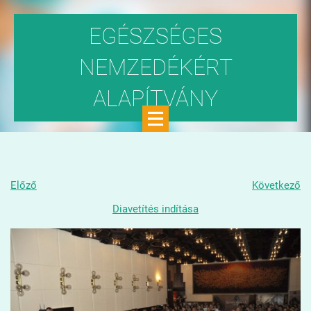
EGÉSZSÉGES
NEMZEDÉKÉRT
ALAPÍTVÁNY
Közhasznú szervezet
Előző
Következő
Diavetítés indítása