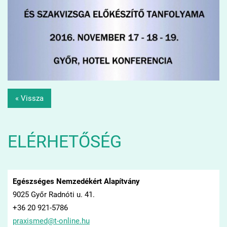
« Vissza
ELÉRHETŐSÉG
Egészséges Nemzedékért Alapítvány
9025 Győr Radnóti u. 41.
+36 20 921-5786
praxisme
d@t-onli
ne.hu