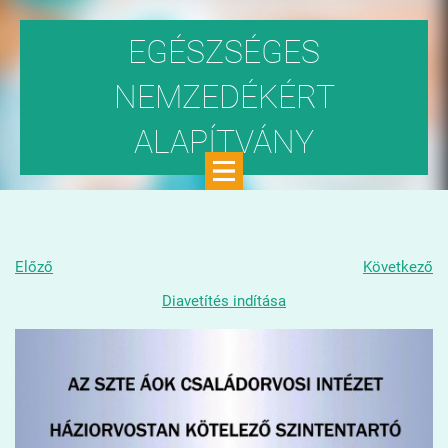
EGÉSZSÉGES
NEMZEDÉKÉRT
ALAPÍTVÁNY
Közhasznú szervezet
Előző
Következő
Diavetítés indítása