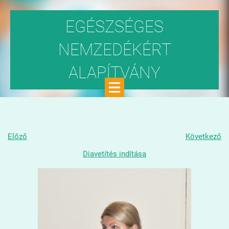
EGÉSZSÉGES
NEMZEDÉKÉRT
ALAPÍTVÁNY
Közhasznú szervezet
Előző
Következő
Diavetítés indítása