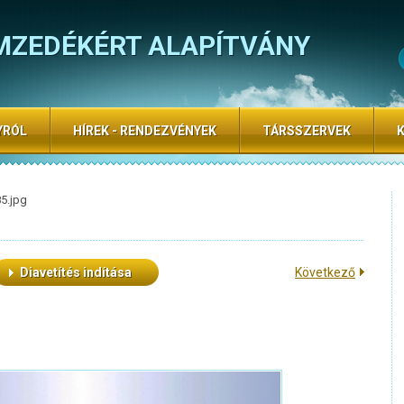
MZEDÉKÉRT ALAPÍTVÁNY
YRÓL
HÍREK - RENDEZVÉNYEK
TÁRSSZERVEK
5.jpg
Diavetítés indítása
Következő