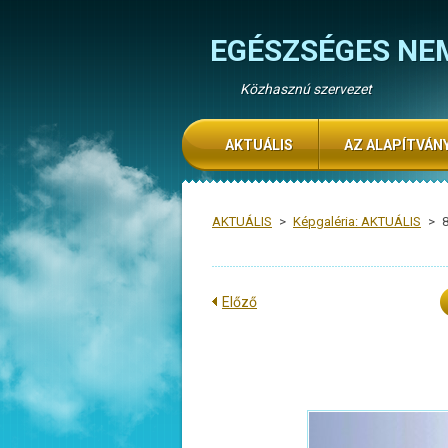
EGÉSZSÉGES NE
Közhasznú szervezet
AKTUÁLIS
AZ ALAPÍTVÁN
AKTUÁLIS
>
Képgaléria: AKTUÁLIS
>
8
Előző