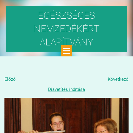
EGÉSZSÉGES
NEMZEDÉKÉRT
ALAPÍTVÁNY
Közhasznú szervezet
Előző
Következő
Diavetítés indítása