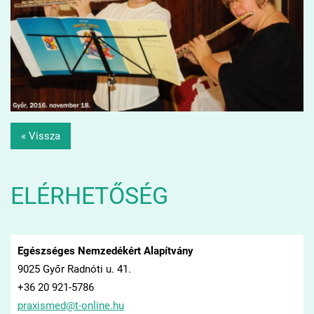
« Vissza
ELÉRHETŐSÉG
Egészséges Nemzedékért Alapítvány
9025 Győr Radnóti u. 41.
+36 20 921-5786
praxisme
d@t-onli
ne.hu