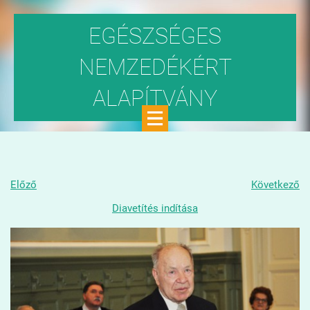
EGÉSZSÉGES
NEMZEDÉKÉRT
ALAPÍTVÁNY
Közhasznú szervezet
Előző
Következő
Diavetítés indítása