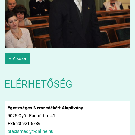
« Vissza
ELÉRHETŐSÉG
Egészséges Nemzedékért Alapítvány
9025 Győr Radnóti u. 41.
+36 20 921-5786
praxisme
d@t-onli
ne.hu