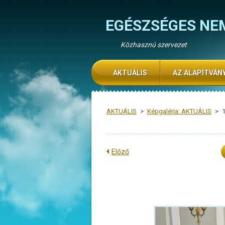
EGÉSZSÉGES NE
Közhasznú szervezet
AKTUÁLIS
AZ ALAPÍTVÁN
AKTUÁLIS
>
Képgaléria: AKTUÁLIS
>
Előző