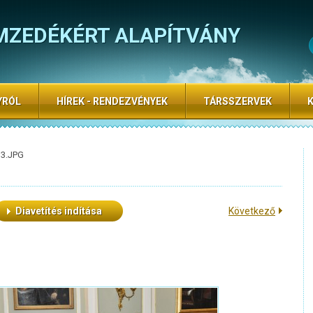
MZEDÉKÉRT ALAPÍTVÁNY
YRÓL
HÍREK - RENDEZVÉNYEK
TÁRSSZERVEK
13.JPG
Diavetítés indítása
Következő