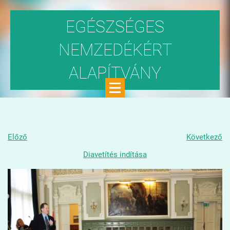
EGÉSZSÉGES
NEMZEDÉKÉRT
ALAPÍTVÁNY
Közhasznú szervezet
Előző
Következő
Diavetítés indítása