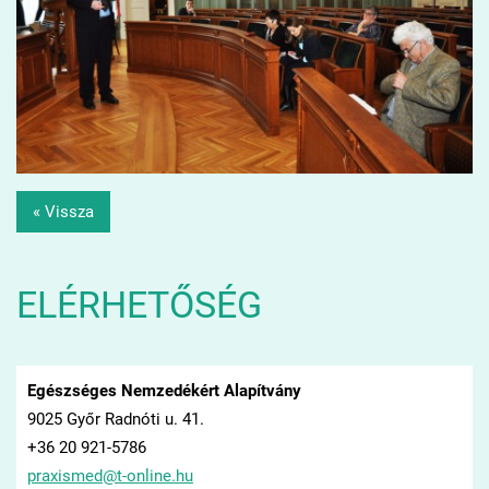
« Vissza
ELÉRHETŐSÉG
Egészséges Nemzedékért Alapítvány
9025 Győr Radnóti u. 41.
+36 20 921-5786
praxisme
d@t-onli
ne.hu