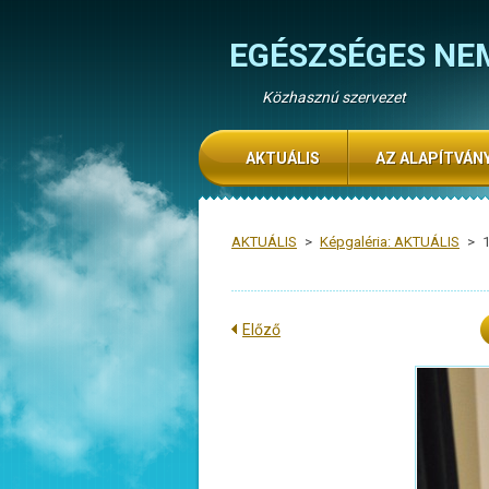
EGÉSZSÉGES NE
Közhasznú szervezet
AKTUÁLIS
AZ ALAPÍTVÁN
AKTUÁLIS
>
Képgaléria: AKTUÁLIS
>
Előző