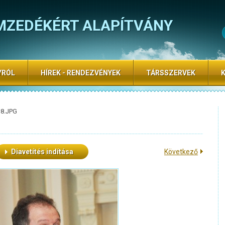
MZEDÉKÉRT ALAPÍTVÁNY
YRÓL
HÍREK - RENDEZVÉNYEK
TÁRSSZERVEK
18.JPG
Diavetítés indítása
Következő