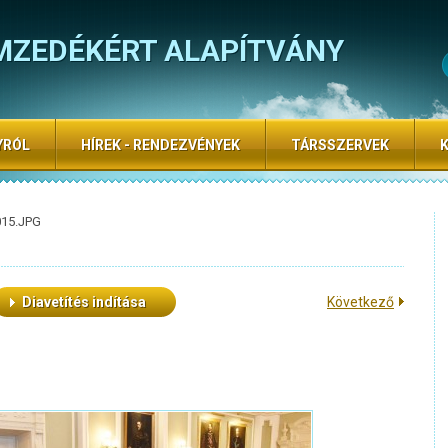
MZEDÉKÉRT ALAPÍTVÁNY
YRÓL
HÍREK - RENDEZVÉNYEK
TÁRSSZERVEK
015.JPG
Diavetítés indítása
Következő