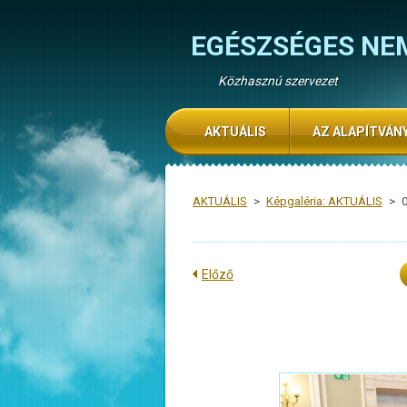
EGÉSZSÉGES NE
Közhasznú szervezet
AKTUÁLIS
AZ ALAPÍTVÁN
AKTUÁLIS
>
Képgaléria: AKTUÁLIS
>
Előző