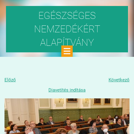
EGÉSZSÉGES
NEMZEDÉKÉRT
ALAPÍTVÁNY
Közhasznú szervezet
Előző
Következő
Diavetítés indítása