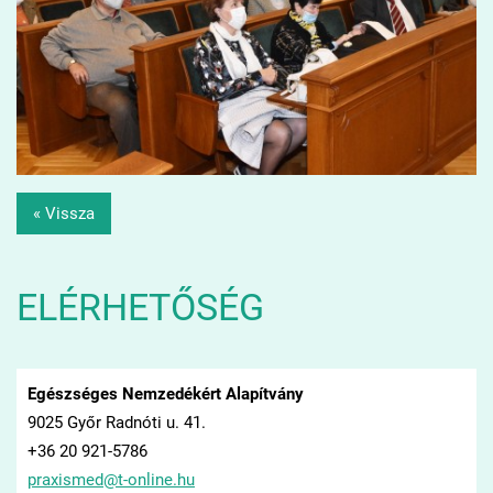
« Vissza
ELÉRHETŐSÉG
Egészséges Nemzedékért Alapítvány
9025 Győr Radnóti u. 41.
+36 20 921-5786
praxisme
d@t-onli
ne.hu