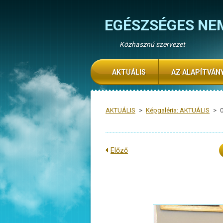
EGÉSZSÉGES NE
Közhasznú szervezet
AKTUÁLIS
AZ ALAPÍTVÁN
AKTUÁLIS
>
Képgaléria: AKTUÁLIS
>
Előző