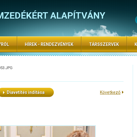
MZEDÉKÉRT ALAPÍTVÁNY
YRÓL
HÍREK - RENDEZVÉNYEK
TÁRSSZERVEK
053.JPG
Diavetítés indítása
Következő