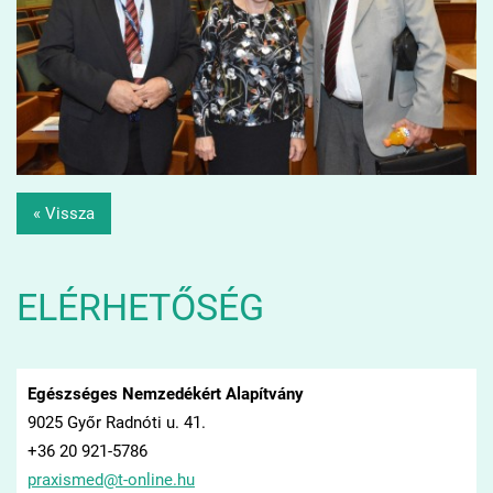
« Vissza
ELÉRHETŐSÉG
Egészséges Nemzedékért Alapítvány
9025 Győr Radnóti u. 41.
+36 20 921-5786
praxisme
d@t-onli
ne.hu