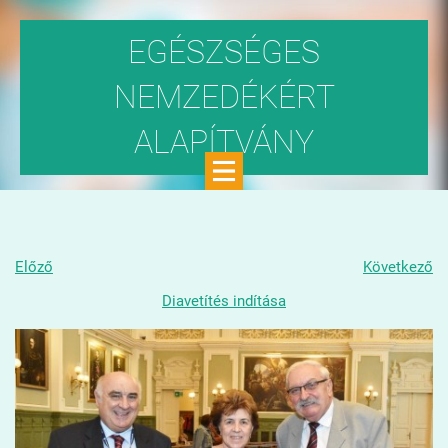
EGÉSZSÉGES
NEMZEDÉKÉRT
ALAPÍTVÁNY
Közhasznú szervezet
Előző
Következő
Diavetítés indítása