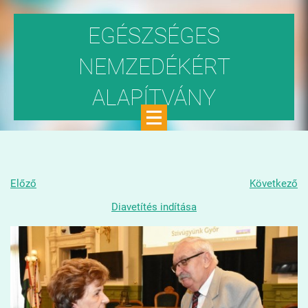
EGÉSZSÉGES
NEMZEDÉKÉRT
ALAPÍTVÁNY
Közhasznú szervezet
Előző
Következő
Diavetítés indítása