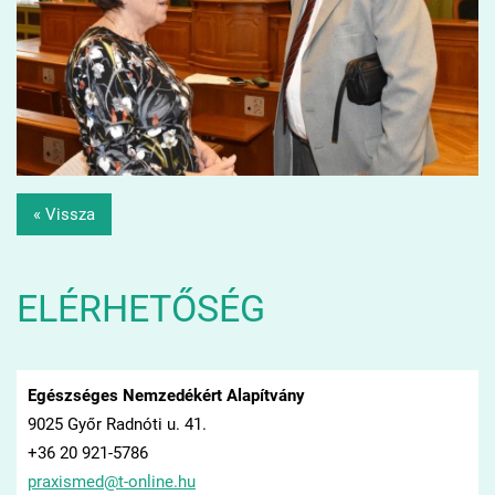
« Vissza
ELÉRHETŐSÉG
Egészséges Nemzedékért Alapítvány
9025 Győr Radnóti u. 41.
+36 20 921-5786
praxisme
d@t-onli
ne.hu