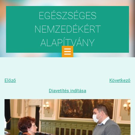
EGÉSZSÉGES
NEMZEDÉKÉRT
ALAPÍTVÁNY
Közhasznú szervezet
Előző
Következő
Diavetítés indítása