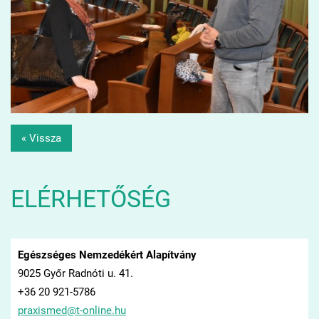
« Vissza
ELÉRHETŐSÉG
Egészséges Nemzedékért Alapítvány
9025 Győr Radnóti u. 41.
+36 20 921-5786
praxisme
d@t-onli
ne.hu